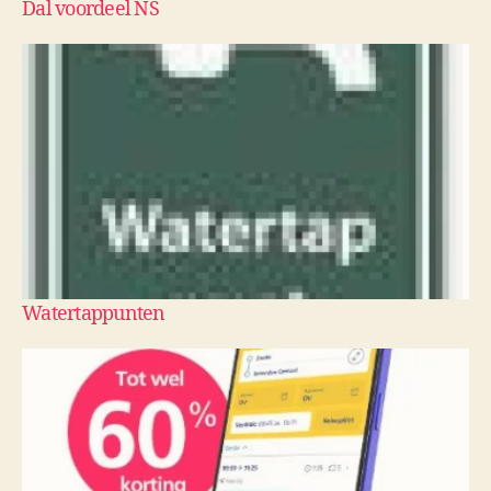
Dal voordeel NS
Watertappunten