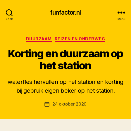
funfactor.nl
Zoek
Menu
Categorieën
DUURZAAM
REIZEN EN ONDERWEG
Korting en duurzaam op
het station
waterfles hervullen op het station en korting
D
bij gebruik eigen beker op het station.
o
o
Berichtauteur
24 oktober 2020
r
Berichtdatum
M
K