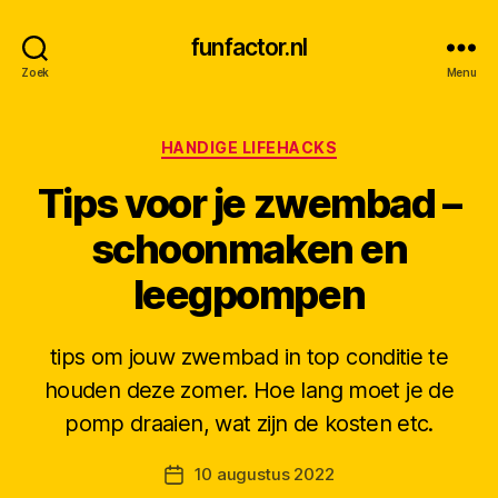
funfactor.nl
Zoek
Menu
Categorieën
HANDIGE LIFEHACKS
Tips voor je zwembad –
schoonmaken en
leegpompen
tips om jouw zwembad in top conditie te
houden deze zomer. Hoe lang moet je de
D
pomp draaien, wat zijn de kosten etc.
o
o
Berichtauteur
10 augustus 2022
r
Berichtdatum