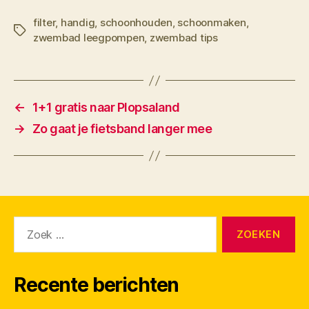
filter
,
handig
,
schoonhouden
,
schoonmaken
,
Tags
zwembad leegpompen
,
zwembad tips
←
1+1 gratis naar Plopsaland
→
Zo gaat je fietsband langer mee
Zoeken
naar:
Recente berichten