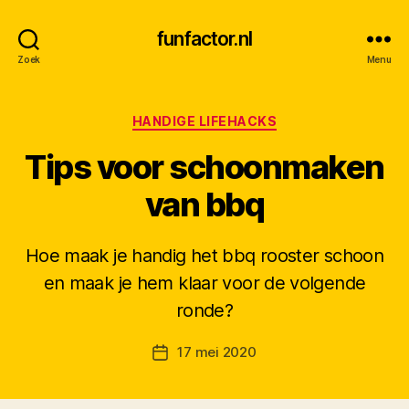
funfactor.nl
Zoek
Menu
Categorieën
HANDIGE LIFEHACKS
Tips voor schoonmaken
van bbq
Hoe maak je handig het bbq rooster schoon
en maak je hem klaar voor de volgende
D
ronde?
o
o
Berichtauteur
17 mei 2020
r
Berichtdatum
M
K