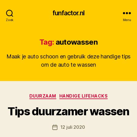
funfactor.nl
Zoek
Menu
Tag:
autowassen
Maak je auto schoon en gebruik deze handige tips
om de auto te wassen
Categorieën
DUURZAAM
HANDIGE LIFEHACKS
D
Tips duurzamer wassen
o
o
Berichtauteur
12 juli 2020
r
Berichtdatum
M