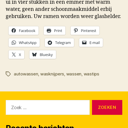
ui in vier stukken in een emmer met warm
water, geen ander schoonmaakmiddel erbij
gebruiken. Uw ramen worden weer glashelder.
Facebook
Print
Pinterest
WhatsApp
Telegram
E-mail
X
Bluesky
autowassen
,
wasknijpers
,
wassen
,
wastips
Tags
Zoeken
naar: