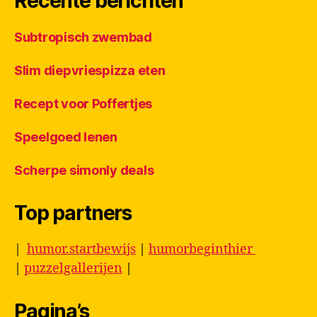
Recente berichten
Subtropisch zwembad
Slim diepvriespizza eten
Recept voor Poffertjes
Speelgoed lenen
Scherpe simonly deals
Top partners
|
humor.startbewijs
|
humorbeginthier
|
puzzelgallerijen
|
Pagina’s