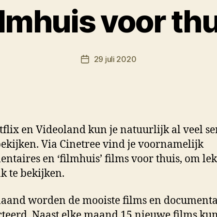
ilmhuis voor thu
D
o
o
Berichtauteur
29 juli 2020
r
Berichtdatum
M
K
tflix en Videoland kun je natuurlijk al veel se
bekijken. Via Cinetree vind je voornamelijk
ntaires en ‘filmhuis’ films voor thuis, om le
k te bekijken.
aand worden de mooiste films en documenta
cteerd. Naast elke maand 15 nieuwe films kun