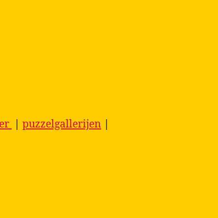
ier
|
puzzelgallerijen
|