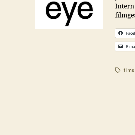
Intern
filmge
Face
E-mai
films
Tags