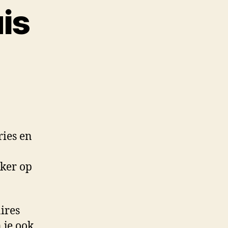
is
ries en
kker op
ires
 je ook