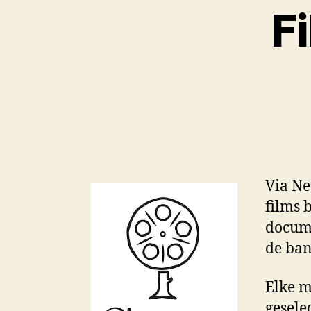
F
Via Ne
films 
docume
de ban
Elke m
gesele