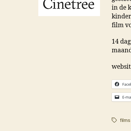
in de 
kinder
film v
14 dag
maand.
websit
Face
E-mai
films
Tags