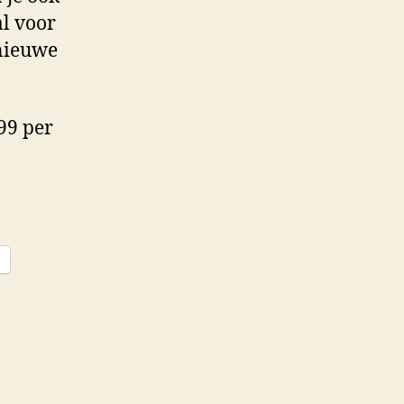
al voor
 nieuwe
99 per