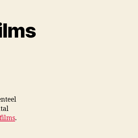
ilms
nteel
tal
 films
.