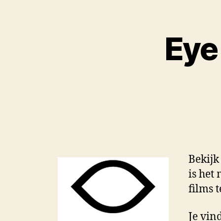
Eye
Bekijk
is het
films 
Je vin