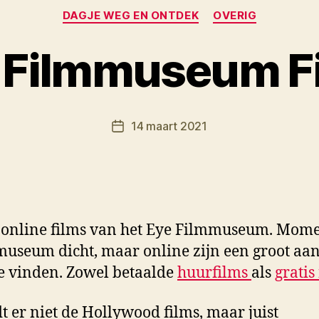
Categorieën
DAGJE WEG EN ONTDEK
OVERIG
 Filmmuseum F
D
o
o
Berichtauteur
14 maart 2021
r
Berichtdatum
M
K
 online films van het Eye Filmmuseum. Mome
 museum dicht, maar online zijn een groot aan
te vinden. Zowel betaalde
huurfilms
als
gratis
dt er niet de Hollywood films, maar juist