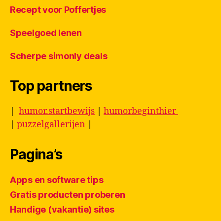
Recept voor Poffertjes
Speelgoed lenen
Scherpe simonly deals
Top partners
|
humor.startbewijs
|
humorbeginthier
|
puzzelgallerijen
|
Pagina’s
Apps en software tips
Gratis producten proberen
Handige (vakantie) sites