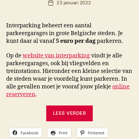
23 januari 2022
r
Berichtdatum
M
K
Interparking beheert een aantal
parkeergarages in grote Belgische steden. Je
kunt daar al vanaf
5 euro per dag
parkeren.
Op de
website van interparking
vindt je alle
parkeergarages, ook bij vliegvelden en
treinstations. Hieronder een kleine selectie van
de steden waar je voordelig kunt parkeren. In
alle gevallen moet je vooraf jouw plekje
online
reserveren
.
“Voordelig
LEES VERDER
parkeren
in
Facebook
Print
Pinterest
België”