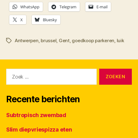
WhatsApp
Telegram
E-mail
X
Bluesky
Antwerpen
,
brussel
,
Gent
,
goedkoop parkeren
,
luik
Tags
Zoeken
naar:
Recente berichten
Subtropisch zwembad
Slim diepvriespizza eten