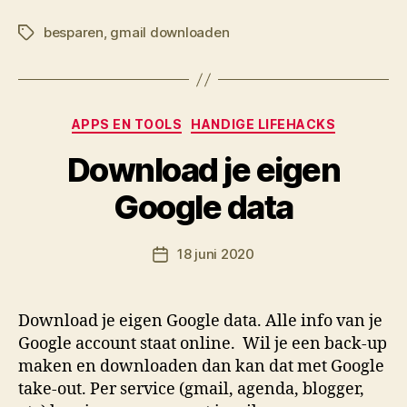
besparen
,
gmail downloaden
Tags
Categorieën
APPS EN TOOLS
HANDIGE LIFEHACKS
Download je eigen
D
Google data
o
o
Berichtauteur
18 juni 2020
r
Berichtdatum
M
K
Download je eigen Google data. Alle info van je
Google account staat online. Wil je een back-up
maken en downloaden dan kan dat met Google
take-out. Per service (gmail, agenda, blogger,