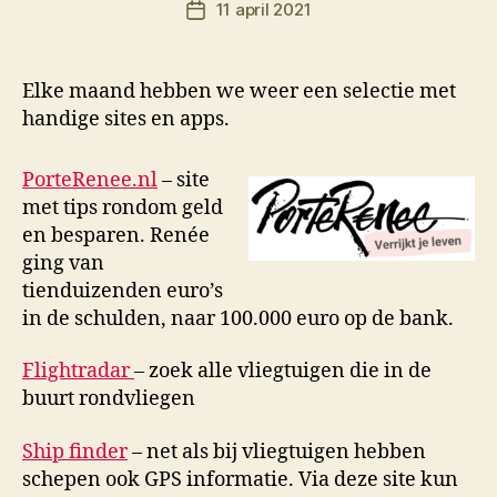
11 april 2021
r
Berichtdatum
M
K
Elke maand hebben we weer een selectie met
handige sites en apps.
PorteRenee.nl
– site
met tips rondom geld
en besparen. Renée
ging van
tienduizenden euro’s
in de schulden, naar 100.000 euro op de bank.
Flightradar
– zoek alle vliegtuigen die in de
buurt rondvliegen
Ship finder
– net als bij vliegtuigen hebben
schepen ook GPS informatie. Via deze site kun