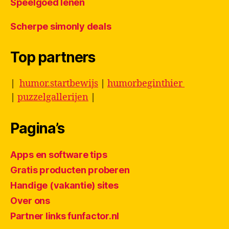
Speelgoed lenen
Scherpe simonly deals
Top partners
|
humor.startbewijs
|
humorbeginthier
|
puzzelgallerijen
|
Pagina’s
Apps en software tips
Gratis producten proberen
Handige (vakantie) sites
Over ons
Partner links funfactor.nl