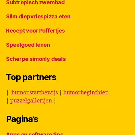
Subtropisch zwembad
Slim diepvriespizza eten
Recept voor Poffertjes
Speelgoed lenen
Scherpe simonly deals
Top partners
|
humor.startbewijs
|
humorbeginthier
|
puzzelgallerijen
|
Pagina’s
Apps en software tips