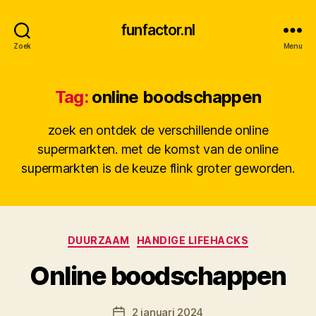
funfactor.nl
Zoek
Menu
Tag:
online boodschappen
zoek en ontdek de verschillende online
supermarkten. met de komst van de online
supermarkten is de keuze flink groter geworden.
Categorieën
DUURZAAM
HANDIGE LIFEHACKS
D
Online boodschappen
o
o
Berichtauteur
2 januari 2024
r
Berichtdatum