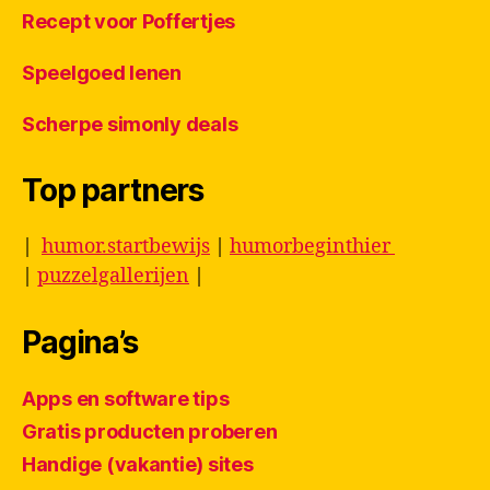
Recept voor Poffertjes
Speelgoed lenen
Scherpe simonly deals
Top partners
|
humor.startbewijs
|
humorbeginthier
|
puzzelgallerijen
|
Pagina’s
Apps en software tips
Gratis producten proberen
Handige (vakantie) sites