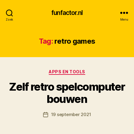
funfactor.nl
Zoek
Menu
Tag:
retro games
Categorieën
APPS EN TOOLS
Zelf retro spelcomputer
D
bouwen
o
o
Berichtauteur
19 september 2021
r
Berichtdatum
M
K