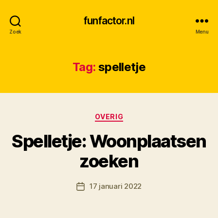
funfactor.nl
Zoek
Menu
Tag:
spelletje
Categorieën
OVERIG
Spelletje: Woonplaatsen
D
zoeken
o
o
Berichtauteur
17 januari 2022
r
Berichtdatum
M
K