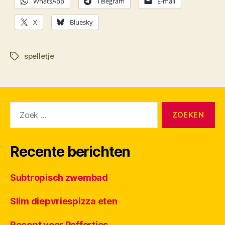
WhatsApp
Telegram
E-mail
X
Bluesky
spelletje
Tags
Zoeken
naar:
Recente berichten
Subtropisch zwembad
Slim diepvriespizza eten
Recept voor Poffertjes