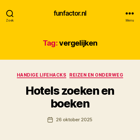
funfactor.nl
Zoek
Menu
Tag:
vergelijken
Categorieën
HANDIGE LIFEHACKS
REIZEN EN ONDERWEG
Hotels zoeken en
D
boeken
o
o
Berichtauteur
26 oktober 2025
r
Berichtdatum
M
K