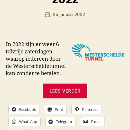
o
o
Berichtauteur
25 januari 2022
r
Berichtdatum
M
K
In 2022 zijn er weer 6
tolvrije zaterdagen
waarop iedereen door
de Westerscheldetunnel
kan zonder te betalen.
“Tolvrij
LEES VERDER
door
de
Facebook
Print
Pinterest
Westescheldetun
in
WhatsApp
Telegram
E-mail
2022”