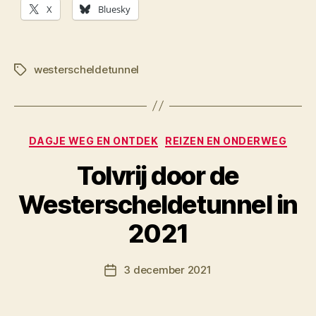
X
Bluesky
westerscheldetunnel
Tags
Categorieën
DAGJE WEG EN ONTDEK
REIZEN EN ONDERWEG
Tolvrij door de
Westerscheldetunnel in
D
2021
o
o
Berichtauteur
3 december 2021
r
Berichtdatum
M
K