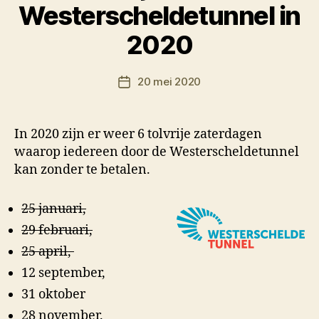
Westerscheldetunnel in
D
2020
o
o
Berichtauteur
20 mei 2020
r
Berichtdatum
M
K
In 2020 zijn er weer 6 tolvrije zaterdagen
waarop iedereen door de Westerscheldetunnel
kan zonder te betalen.
25 januari,
29 februari,
25 april,
12 september,
31 oktober
28 november.