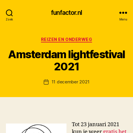
funfactor.nl
Zoek
Menu
Categorieën
REIZEN EN ONDERWEG
Amsterdam lightfestival
D
2021
o
o
Berichtauteur
11 december 2021
r
Berichtdatum
M
K
Tot 23 januari 2021
kun je weer
gratis het