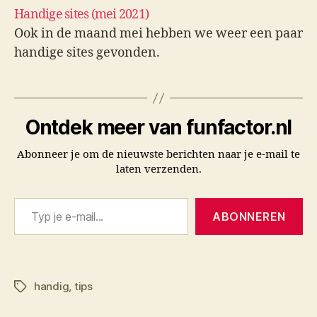
bijenhotels zijn kwaliteit en ontwerp
Handige sites (mei 2021)
belangrijk; tips zijn te vinden op bestuivers.nl.
Ook in de maand mei hebben we weer een paar
Freeplane biedt gratis mindmapping.
handige sites gevonden.
Ontdek meer van funfactor.nl
Abonneer je om de nieuwste berichten naar je e-mail te
laten verzenden.
Typ je e-mail...
ABONNEREN
handig
,
tips
Tags