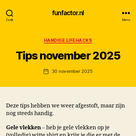
funfactor.nl
Zoek
Menu
Categorieën
HANDIGE LIFEHACKS
D
Tips november 2025
o
o
Berichtauteur
30 november 2025
r
Berichtdatum
M
K
Deze tips hebben we weer afgestoft, maar zijn
nog steeds handig.
Gele vlekken
– heb je gele vlekken op je
(volledig) witte shirt en krijg je die er met de