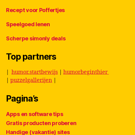
Recept voor Poffertjes
Speelgoed lenen
Scherpe simonly deals
Top partners
|
humor.startbewijs
|
humorbeginthier
|
puzzelgallerijen
|
Pagina’s
Apps en software tips
Gratis producten proberen
Handige (vakantie) sites