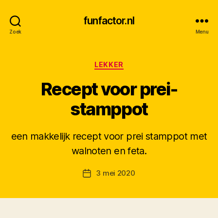
funfactor.nl
Zoek
Menu
Categorieën
LEKKER
Recept voor prei-
stamppot
een makkelijk recept voor prei stamppot met
D
walnoten en feta.
o
o
Berichtauteur
3 mei 2020
r
Berichtdatum
M
K