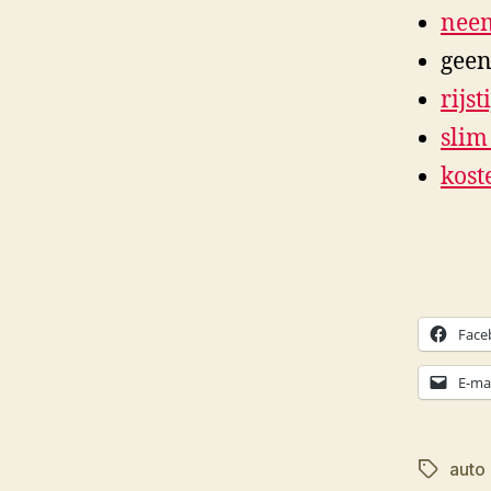
neem
geen
rijs
slim
kost
Face
E-mai
auto
Tags