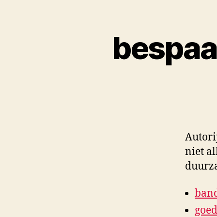
bespaar
Autori
niet a
duurza
band
goed