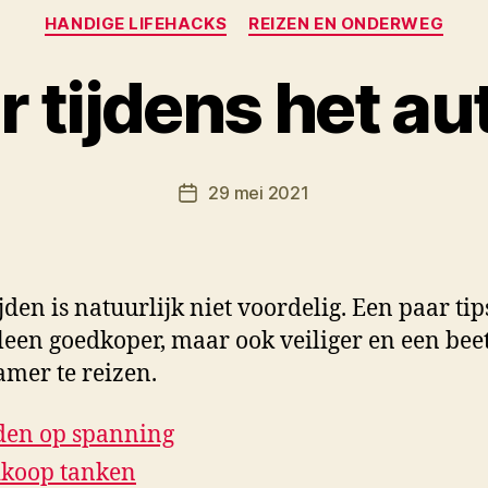
Categorieën
HANDIGE LIFEHACKS
REIZEN EN ONDERWEG
 tijdens het au
D
o
o
Berichtauteur
29 mei 2021
r
Berichtdatum
M
K
jden is natuurlijk niet voordelig. Een paar ti
lleen goedkoper, maar ook veiliger en een bee
mer te reizen.
en op spanning
koop tanken