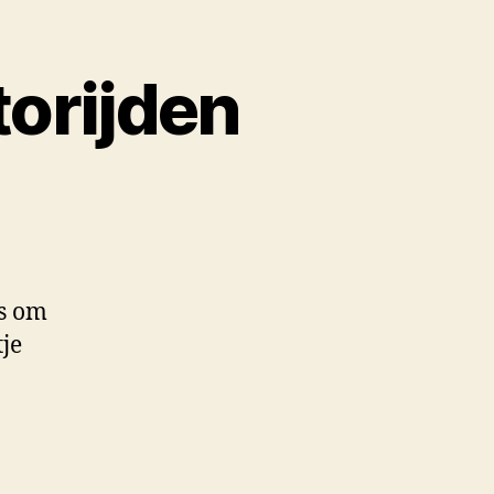
torijden
ps om
tje