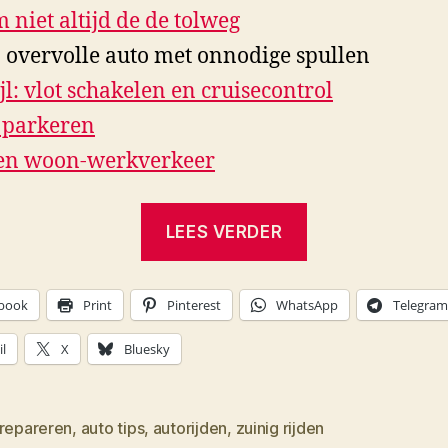
 niet altijd de de tolweg
 overvolle auto met onnodige spullen
tijl: vlot schakelen en cruisecontrol
 parkeren
en woon-werkverkeer
“bespaar
LEES VERDER
tijdens
het
book
Print
Pinterest
WhatsApp
Telegram
autorijden”
l
X
Bluesky
 repareren
,
auto tips
,
autorijden
,
zuinig rijden