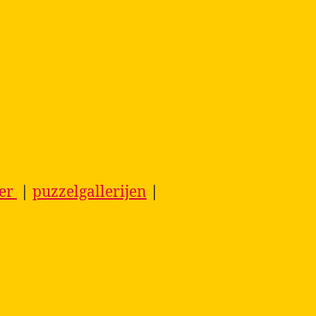
ier
|
puzzelgallerijen
|