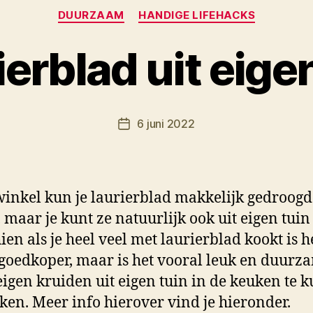
Categorieën
DUURZAAM
HANDIGE LIFEHACKS
erblad uit eige
D
o
o
Berichtauteur
6 juni 2022
r
Berichtdatum
M
K
winkel kun je laurierblad makkelijk gedroogd
 maar je kunt ze natuurlijk ook uit eigen tuin
ien als je heel veel met laurierblad kookt is h
 goedkoper, maar is het vooral leuk en duurz
eigen kruiden uit eigen tuin in de keuken te 
ken. Meer info hierover vind je hieronder.