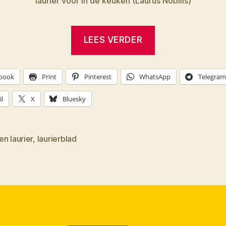
laurier voor in de keuken (Laurus Nobilis)
“Laurierblad
LEES VERDER
uit
eigen
book
Print
Pinterest
WhatsApp
Telegram
tuin”
l
X
Bluesky
n laurier
,
laurierblad