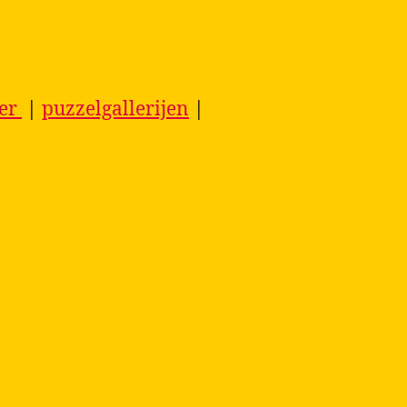
ier
|
puzzelgallerijen
|