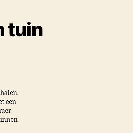
n tuin
 halen.
et een
amer
kunnen