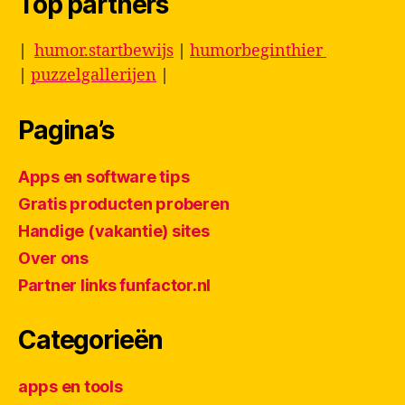
Top partners
|
humor.startbewijs
|
humorbeginthier
|
puzzelgallerijen
|
Pagina’s
Apps en software tips
Gratis producten proberen
Handige (vakantie) sites
Over ons
Partner links funfactor.nl
Categorieën
apps en tools