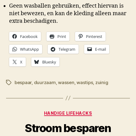
Geen wasballen gebruiken, effect hiervan is
niet bewezen, en kan de kleding alleen maar
extra beschadigen.
Facebook
Print
Pinterest
WhatsApp
Telegram
E-mail
X
Bluesky
bespaar
,
duurzaam
,
wassen
,
wastips
,
zuinig
Tags
Categorieën
HANDIGE LIFEHACKS
D
Stroom besparen
o