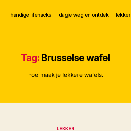
handige lifehacks
dagje weg en ontdek
lekker
Tag:
Brusselse wafel
hoe maak je lekkere wafels.
Categorieën
LEKKER