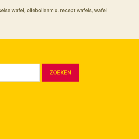
selse wafel
,
oliebollenmix
,
recept wafels
,
wafel