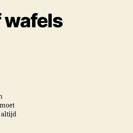
f wafels
n
 moet
altijd