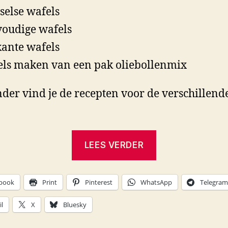
selse wafels
oudige wafels
ante wafels
ls maken van een pak oliebollenmix
der vind je de recepten voor de verschillend
“Brusselse
LEES VERDER
wafels
–
book
Print
Pinterest
WhatsApp
Telegram
zelf
wafels
l
X
Bluesky
maken”