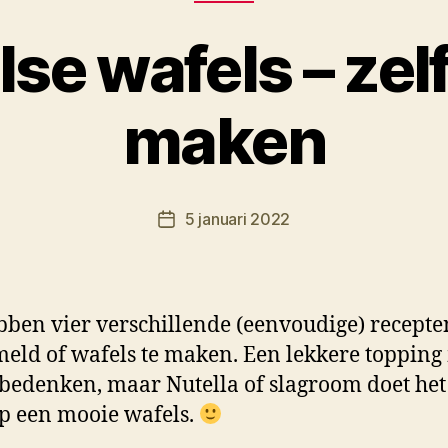
se wafels – zel
maken
D
o
o
Berichtauteur
5 januari 2022
r
Berichtdatum
M
K
ben vier verschillende (eenvoudige) recepte
eld of wafels te maken. Een lekkere topping
f bedenken, maar Nutella of slagroom doet het 
p een mooie wafels.