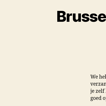
Brussel
We heb
verzam
je zel
goed o