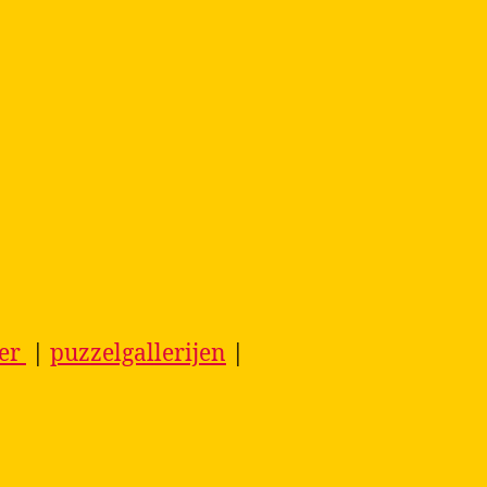
ier
|
puzzelgallerijen
|