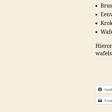
Brus
Eenv
Krok
Wafe
Hieron
wafels
Face
E-mai