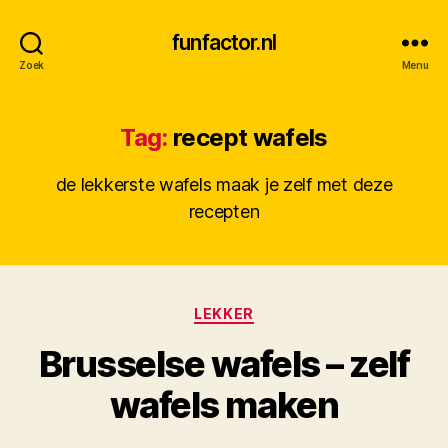
funfactor.nl
Zoek
Menu
Tag:
recept wafels
de lekkerste wafels maak je zelf met deze
recepten
Categorieën
LEKKER
Brusselse wafels – zelf
D
wafels maken
o
o
Berichtauteur