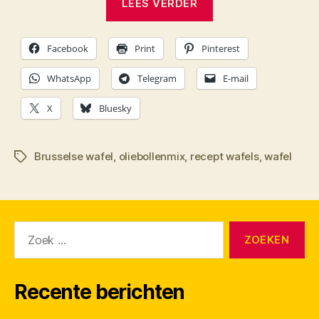
LEES VERDER
wafels
–
Facebook
Print
Pinterest
zelf
wafels
WhatsApp
Telegram
E-mail
maken”
X
Bluesky
Brusselse wafel
,
oliebollenmix
,
recept wafels
,
wafel
Tags
Zoeken
naar:
Recente berichten